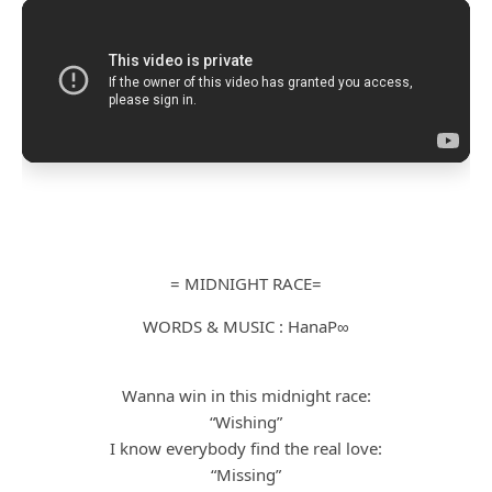
= MIDNIGHT RACE=
WORDS & MUSIC : HanaP∞
Wanna win in this midnight race:
“Wishing”
I know everybody find the real love:
“Missing”