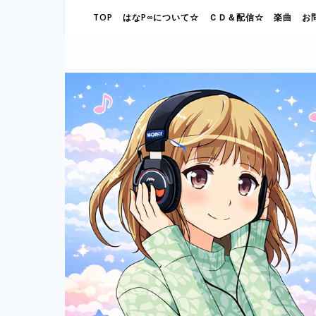
TOP
はなP∞について☆
ＣＤ＆配信☆
楽曲
お