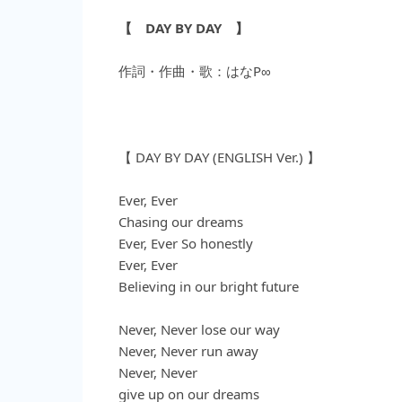
【 DAY BY DAY 】
作詞・作曲・歌：はなP∞
【 DAY BY DAY (ENGLISH Ver.) 】
Ever, Ever
Chasing our dreams
Ever, Ever So honestly
Ever, Ever
Believing in our bright future
Never, Never lose our way
Never, Never run away
Never, Never
give up on our dreams