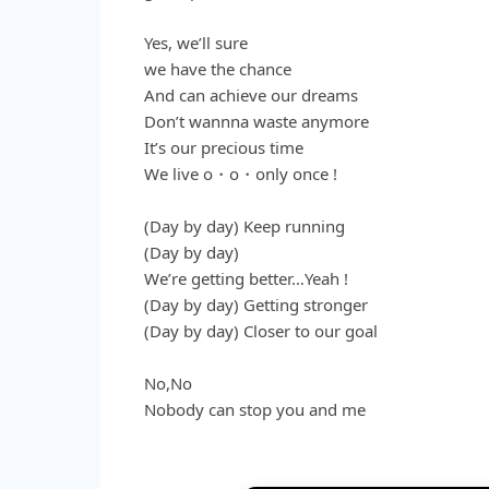
Yes, we’ll sure
we have the chance
And can achieve our dreams
Don’t wannna waste anymore
It’s our precious time
We live o・o・only once !
(Day by day) Keep running
(Day by day)
We’re getting better…Yeah !
(Day by day) Getting stronger
(Day by day) Closer to our goal
No,No
Nobody can stop you and me