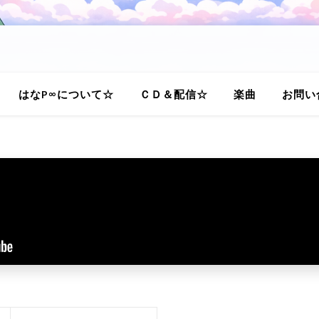
はなP∞について☆
ＣＤ＆配信☆
楽曲
お問い