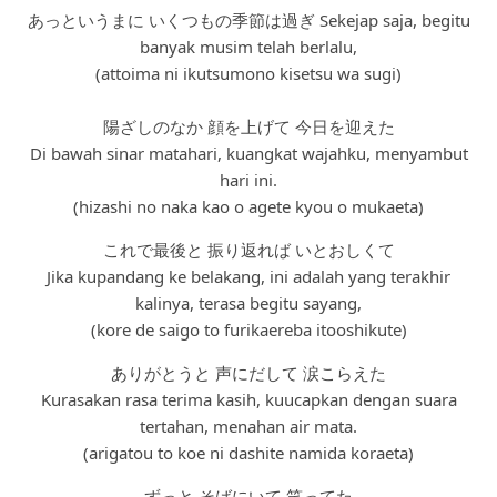
あっというまに いくつもの季節は過ぎ Sekejap saja, begitu
banyak musim telah berlalu,
(attoima ni ikutsumono kisetsu wa sugi)
陽ざしのなか 顔を上げて 今日を迎えた
Di bawah sinar matahari, kuangkat wajahku, menyambut
hari ini.
(hizashi no naka kao o agete kyou o mukaeta)
これで最後と 振り返れば いとおしくて
Jika kupandang ke belakang, ini adalah yang terakhir
kalinya, terasa begitu sayang,
(kore de saigo to furikaereba itooshikute)
ありがとうと 声にだして 涙こらえた
Kurasakan rasa terima kasih, kuucapkan dengan suara
tertahan, menahan air mata.
(arigatou to koe ni dashite namida koraeta)
ずっと そばにいて 笑ってた