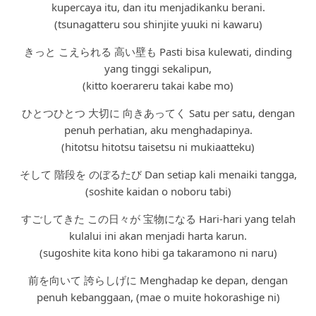
kupercaya itu, dan itu menjadikanku berani.
(tsunagatteru sou shinjite yuuki ni kawaru)
きっと こえられる 高い壁も Pasti bisa kulewati, dinding
yang tinggi sekalipun,
(kitto koerareru takai kabe mo)
ひとつひとつ 大切に 向きあってく Satu per satu, dengan
penuh perhatian, aku menghadapinya.
(hitotsu hitotsu taisetsu ni mukiaatteku)
そして 階段を のぼるたび Dan setiap kali menaiki tangga,
(soshite kaidan o noboru tabi)
すごしてきた この日々が 宝物になる Hari-hari yang telah
kulalui ini akan menjadi harta karun.
(sugoshite kita kono hibi ga takaramono ni naru)
前を向いて 誇らしげに Menghadap ke depan, dengan
penuh kebanggaan, (mae o muite hokorashige ni)