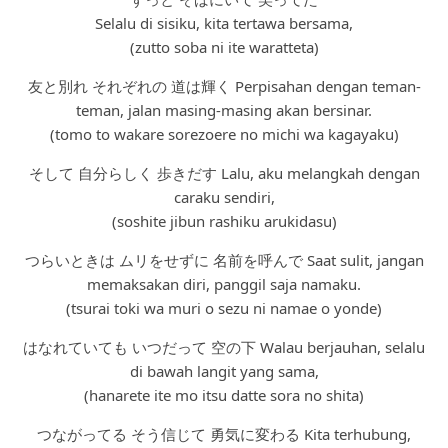
Selalu di sisiku, kita tertawa bersama,
(zutto soba ni ite waratteta)
友と別れ それぞれの 道は輝く Perpisahan dengan teman-
teman, jalan masing-masing akan bersinar.
(tomo to wakare sorezoere no michi wa kagayaku)
そして 自分らしく 歩きだす Lalu, aku melangkah dengan
caraku sendiri,
(soshite jibun rashiku arukidasu)
つらいときは ムリをせずに 名前を呼んで Saat sulit, jangan
memaksakan diri, panggil saja namaku.
(tsurai toki wa muri o sezu ni namae o yonde)
はなれていても いつだって 空の下 Walau berjauhan, selalu
di bawah langit yang sama,
(hanarete ite mo itsu datte sora no shita)
つながってる そう信じて 勇気に変わる Kita terhubung,