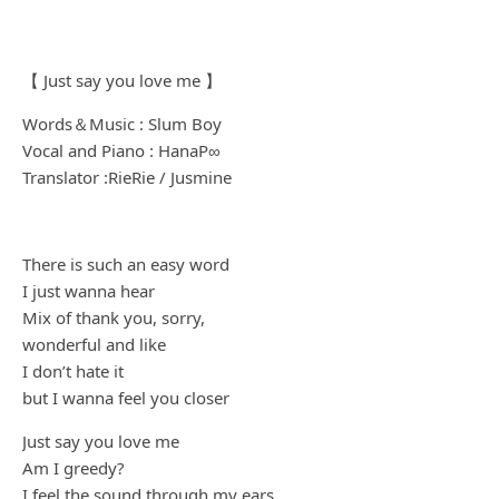
【 Just say you love me 】
Words＆Music : Slum Boy
Vocal and Piano : HanaP∞
Translator :RieRie / Jusmine
There is such an easy word
I just wanna hear
Mix of thank you, sorry,
wonderful and like
I don’t hate it
but I wanna feel you closer
Just say you love me
Am I greedy?
I feel the sound through my ears