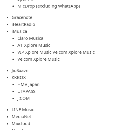
MicDrop (excluding WhatsApp)
Gracenote
iHeartRadio
iMusica
Claro Musica
A1 Xplore Music
VIP Xplore Music Velcom Xplore Music
Velcom Xplore Music
JioSaavn
KKBOX
HMV Japan
UTAPASS
J:COM
LINE Music
MediaNet
Mixcloud