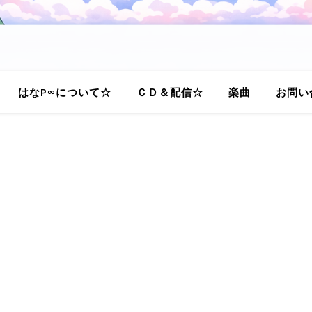
はなP∞について☆
ＣＤ＆配信☆
楽曲
お問い