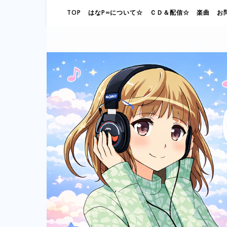
TOP
はなP∞について☆
ＣＤ＆配信☆
楽曲
お