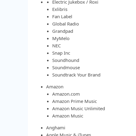
Electric Jukebox / Roxi
Exlibris
Fan Label
Global Radio
Grandpad
MyMelo
NEC
Snap Inc
Soundhound
Soundmouse
Soundtrack Your Brand
Amazon
Amazon.com
Amazon Prime Music
Amazon Music Unlimited
Amazon Music
Anghami
Apple Music & iTunes