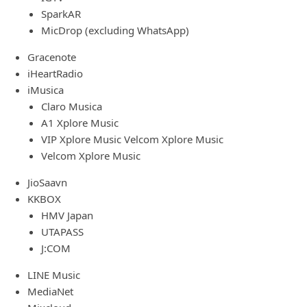
SparkAR
MicDrop (excluding WhatsApp)
Gracenote
iHeartRadio
iMusica
Claro Musica
A1 Xplore Music
VIP Xplore Music Velcom Xplore Music
Velcom Xplore Music
JioSaavn
KKBOX
HMV Japan
UTAPASS
J:COM
LINE Music
MediaNet