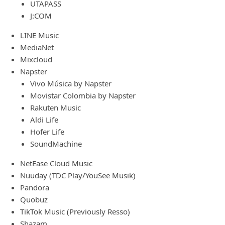
UTAPASS
J:COM
LINE Music
MediaNet
Mixcloud
Napster
Vivo Música by Napster
Movistar Colombia by Napster
Rakuten Music
Aldi Life
Hofer Life
SoundMachine
NetEase Cloud Music
Nuuday (TDC Play/YouSee Musik)
Pandora
Quobuz
TikTok Music (Previously Resso)
Shazam