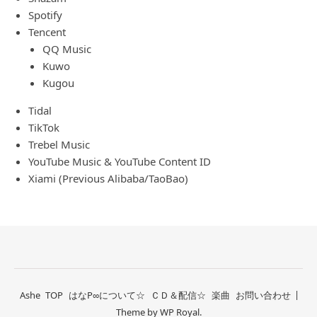
Spotify
Tencent
QQ Music
Kuwo
Kugou
Tidal
TikTok
Trebel Music
YouTube Music & YouTube Content ID
Xiami (Previous Alibaba/TaoBao)
Ashe
TOP
はなP∞について☆
ＣＤ＆配信☆
楽曲
お問い合わせ
Theme by
WP Royal
.